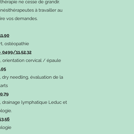
ithérapie ne cesse de grandir.
sithérapeutes à travailler au
faire vos demandes.
11.90
rt, ostéopathie
 0499/11.52.32
 orientation cervical / épaule
.05
, dry needling, évaluation de la
starts
0.79
, drainage lymphatique Leduc et
logie.
3.56
ologie